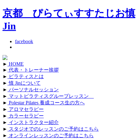
京都 ぴらてぃすすたじお慎
Jin
facebook
►
HOME
►
代表・トレーナー挨拶
►
ピラティスとは
►
慎 Jinについて
►
パーソナルセッション
►
マットピラティスグループレッスン
►
Polestar Pilates 養成コース生の方へ
►
アロマセラピー
►
カラーセラピー
►
インストラクター紹介
►
スタジオでのレッスンのご予約はこちら
►
オンラインレッスンのご予約はこちら