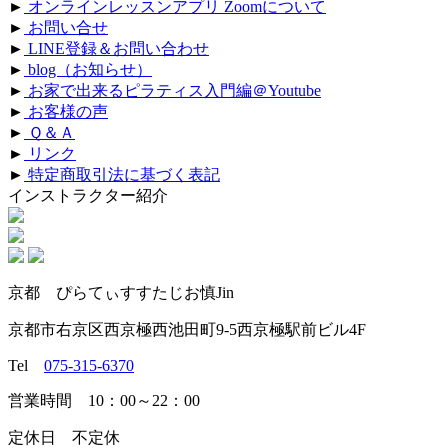
►
オンラインレッスンアプリ Zoomについて
►
お問い合せ
►
LINE登録＆お問い合わせ
►
blog（お知らせ）
►
お家で出来るピラティス入門編＠Youtube
►
お客様の声
►
Ｑ＆Ａ
►
リンク
►
特定商取引法に基づく表記
インストラクター紹介
京都 ぴらてぃすすたじお慎Jin
京都市右京区西京極西池田町9-5西京極駅前ビル4F
Tel
075-315-6370
営業時間 10：00～22：00
定休日 不定休