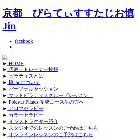
京都 ぴらてぃすすたじお慎
Jin
facebook
►
HOME
►
代表・トレーナー挨拶
►
ピラティスとは
►
慎 Jinについて
►
パーソナルセッション
►
マットピラティスグループレッスン
►
Polestar Pilates 養成コース生の方へ
►
アロマセラピー
►
カラーセラピー
►
インストラクター紹介
►
スタジオでのレッスンのご予約はこちら
►
オンラインレッスンのご予約はこちら